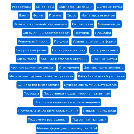
Резервуары
Конвейеры
Водонапорные башни
Дымовые трубы
Балки
Фермы
Прогоны
Опоры
Мачты прожекторные
Вышки пожарно-наблюдательные
Вышки связи
Молниеотводы
Опоры линий электропередач
Лестницы
Площадки
Решетчатый настил
Пандусы
Уравнительные платформы
Погрузочные рампы
Переходные мостики
Щиты рекламные
Опоры табло
Арочные металлоконструкции
Арочные шатры
Арочные каркасные ангары
Ограждения
Циклоны промышленные
Металлоконструкции фильтров рукавных
Контейнера для сбора отходов
Бункера под вывоз отходов
Бункера для сыпучих материалов
Траверсы
Подъемники гидравлические ножничные
Платформы вертикального перемещения
Платформы наклонного перемещения
Подъемник грузовой
Подъемник ресторанный
Подъемник мачтовый
Металлоформы для производства ЖБИ