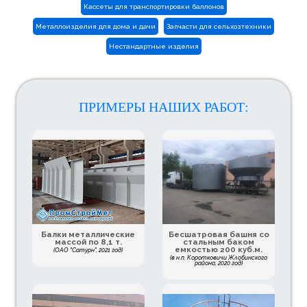
Кассеты для транспортировки баллонов
Металлоизделия для дома и дачи
Запчасти для сельхозтехники
Нестандартные изделия
ПРИМЕРЫ НАШИХ РАБОТ:
Балки металлические
Бесшатровая башня со
массой по 8,1 т.
стальным баком
емкостью 200 куб.м.
(ОАО "Сатурн", 2021 год)
(в н.п. Коротковичи Жлобинского
района, 2020 год)