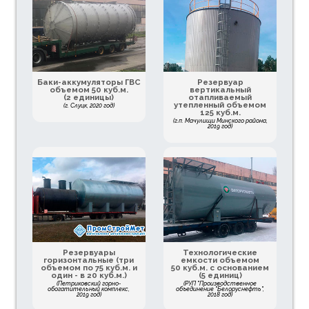
Баки-аккумуляторы ГВС
Резервуар
объемом 50 куб.м.
вертикальный
(2 единицы)
отапливаемый
утепленный объемом
(г. Слуцк, 2020 год)
125 куб.м.
(г.п. Мачулищи Минского района,
2019 год)
Резервуары
Технологические
горизонтальные (три
емкости объемом
объемом по 75 куб.м. и
50 куб.м. с основанием
один - в 20 куб.м.)
(5 единиц)
(Петриковский горно-
(РУП "Производственное
обогатительный комплекс,
объединение "Белоруснефть",
2019 год)
2018 год)